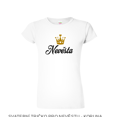
SVATEBNÍ TRIČKO PRO NEVĚSTU - KORUNA