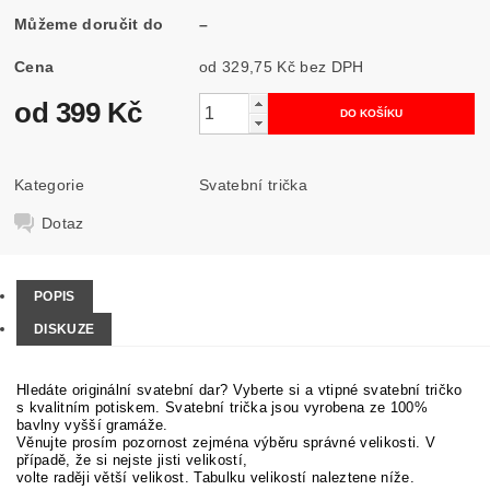
Můžeme doručit do
–
Cena
od 329,75 Kč
bez DPH
od 399 Kč
Kategorie
Svatební trička
Dotaz
POPIS
DISKUZE
Hledáte originální svatební dar? Vyberte si a vtipné svatební tričko
s kvalitním potiskem. Svatební trička jsou vyrobena ze 100%
bavlny vyšší gramáže.
Věnujte prosím pozornost zejména výběru správné velikosti. V
případě, že si nejste jisti velikostí,
volte raději větší velikost. Tabulku velikostí naleztene níže.