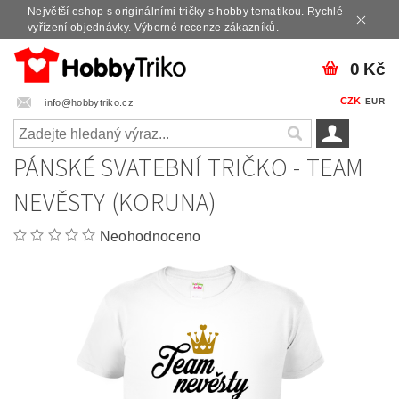
Největší eshop s originálními tričky s hobby tematikou. Rychlé
vyřízení objednávky. Výborné recenze zákazníků.
0 Kč
CZK
EUR
info@hobbytriko.cz
PÁNSKÉ SVATEBNÍ TRIČKO - TEAM
NEVĚSTY (KORUNA)
Neohodnoceno