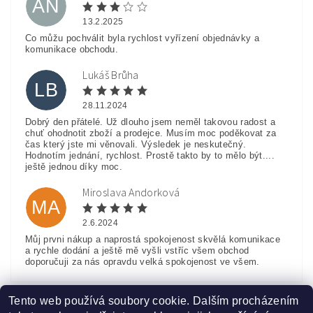
AN
13.2.2025
Co můžu pochválit byla rychlost vyřízení objednávky a
komunikace obchodu.
Lukáš Brůha
LB
28.11.2024
Dobrý den přátelé. Už dlouho jsem neměl takovou radost a
chuť ohodnotit zboží a prodejce. Musím moc poděkovat za
čas který jste mi věnovali. Výsledek je neskutečný.
Hodnotím jednání, rychlost. Prostě takto by to mělo být....
ještě jednou díky moc.
Miroslava Andorková
MA
2.6.2024
Můj prvni nákup a naprostá spokojenost skvělá komunikace
a rychle dodání a ještě mě vyšli vstříc všem obchod
doporučuji za nás opravdu velká spokojenost ve všem.
Zobrazit další hodnocení
Tento web používá soubory cookie. Dalším procházením