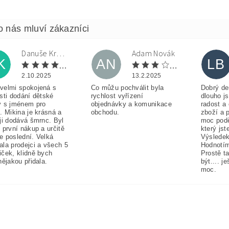
Danuše Krulová
Adam Novák
K
AN
LB
2.10.2025
13.2.2025
velmi spokojená s
Co můžu pochválit byla
Dobrý de
sti dodání dětské
rychlost vyřízení
dlouho j
y s jménem pro
objednávky a komunikace
radost a
. Mikina je krásná a
obchodu.
zboží a 
ji dodává šmrnc. Byl
moc pod
 první nákup a určitě
který jst
e poslední. Velká
Výsledek
ala prodejci a všech 5
Hodnotím
iček, klidně bych
Prostě t
nějakou přidala.
být.... j
moc.