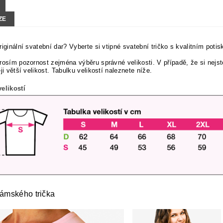
ZE
riginální svatební dar? Vyberte si vtipné svatební tričko s kvalitním pot
rosím pozornost zejména výběru správné velikosti. V případě, že si nejste 
ěji větší velikost. Tabulku velikostí naleznete níže.
elikostí
dámského trička