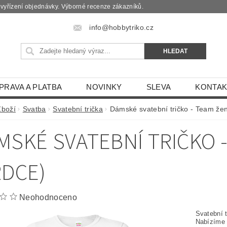
é vyřízení objednávky. Výborné recenze zákazníků.
info@hobbytriko.cz
PRAVA A PLATBA
NOVINKY
SLEVA
KONTAK
Zboží
Svatba
Svatební trička
Dámské svatební tričko - Team žen
MSKÉ SVATEBNÍ TRIČKO 
RDCE)
Neohodnoceno
Svatební 
Nabízíme d