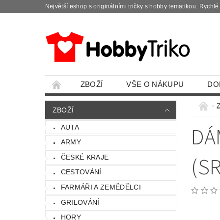
Největší eshop s originálními tričky s hobby tematikou. Rychl
ZBOŽÍ
VŠE O NÁKUPU
DO
ZBOŽÍ
DÁ
AUTA
ARMY
(S
ČESKÉ KRAJE
CESTOVÁNÍ
FARMÁŘI A ZEMĚDĚLCI
GRILOVÁNÍ
HORY