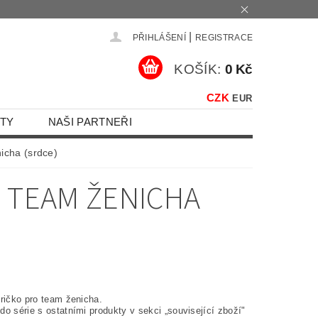
|
PŘIHLÁŠENÍ
REGISTRACE
KOŠÍK:
0 Kč
CZK
EUR
TY
NAŠI PARTNEŘI
icha (srdce)
- TEAM ŽENICHA
tričko pro team ženicha.
o série s ostatními produkty v sekci „související zboží"