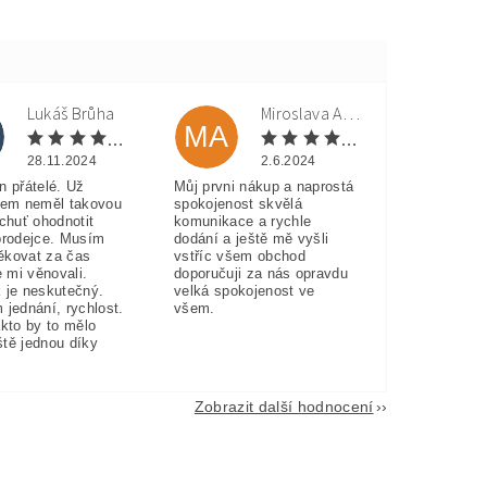
Lukáš Brůha
Miroslava Andorková
MA
28.11.2024
2.6.2024
n přátelé. Už
Můj prvni nákup a naprostá
sem neměl takovou
spokojenost skvělá
 chuť ohodnotit
komunikace a rychle
prodejce. Musím
dodání a ještě mě vyšli
ěkovat za čas
vstříc všem obchod
e mi věnovali.
doporučuji za nás opravdu
 je neskutečný.
velká spokojenost ve
 jednání, rychlost.
všem.
akto by to mělo
eště jednou díky
Zobrazit další hodnocení