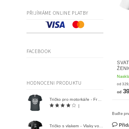
PŘIJÍMÁME ONLINE PLATBY
FACEBOOK
SVAT
ŽENI
Naskl
HODNOCENI PRODUKTU
39
od
Tričko pro motorkáře - Free Rider
|
Buďte prv
Přid
Tričko s vlakem - Vlaky volají