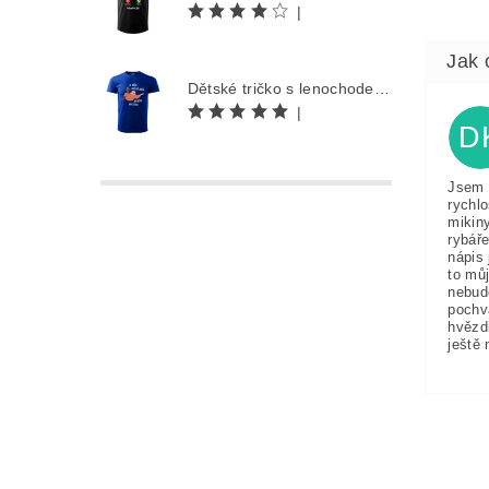
|
Dětské tričko s lenochodem - Co můžu udělat dnes, odložím na zítra
|
D
Jsem 
rychlo
mikin
rybáře
nápis 
to můj
nebud
pochv
hvězd
ještě 