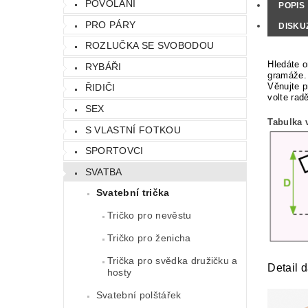
POVOLÁNÍ
POPIS
PRO PÁRY
DISKU
ROZLUČKA SE SVOBODOU
Hledáte o
RYBÁŘI
gramáže.
Věnujte p
ŘIDIČI
volte rad
SEX
Tabulka v
S VLASTNÍ FOTKOU
SPORTOVCI
SVATBA
Svatební trička
Tričko pro nevěstu
Tričko pro ženicha
Trička pro svědka družičku a
Detail 
hosty
Svatební polštářek