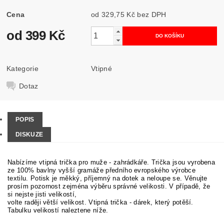
Cena
od 329,75 Kč
bez DPH
od 399 Kč
Kategorie
Vtipné
Dotaz
POPIS
DISKUZE
Nabízíme vtipná trička pro muže - zahrádkáře. Trička jsou vyrobena
ze 100% bavlny vyšší gramáže předního evropského výrobce
textilu. Potisk je měkký, příjemný na dotek a neloupe se.
Věnujte
prosím pozornost zejména výběru správné velikosti. V případě, že
si nejste jisti velikostí,
volte raději větší velikost. Vtipná trička - dárek, který potěší.
Tabulku velikostí naleztene níže.