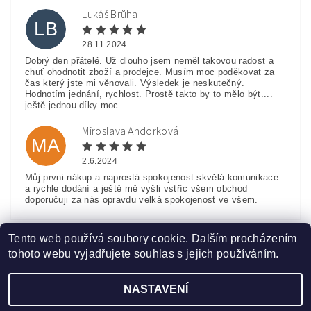
Lukáš Brůha
LB
28.11.2024
Dobrý den přátelé. Už dlouho jsem neměl takovou radost a
chuť ohodnotit zboží a prodejce. Musím moc poděkovat za
čas který jste mi věnovali. Výsledek je neskutečný.
Hodnotím jednání, rychlost. Prostě takto by to mělo být....
ještě jednou díky moc.
Miroslava Andorková
MA
2.6.2024
Můj prvni nákup a naprostá spokojenost skvělá komunikace
a rychle dodání a ještě mě vyšli vstříc všem obchod
doporučuji za nás opravdu velká spokojenost ve všem.
Zobrazit další hodnocení
Tento web používá soubory cookie. Dalším procházením
tohoto webu vyjadřujete souhlas s jejich používáním.
NASTAVENÍ
Upravit nastavení cookies
2026 ©
www.HobbyTriko.cz
, všechna práva vyhrazena