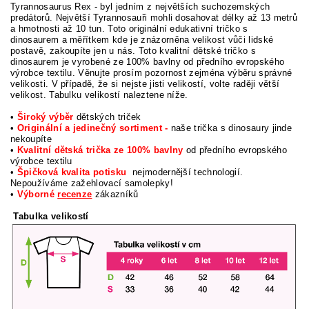
Tyrannosaurus Rex - byl jedním z největších suchozemských
predátorů. Největší Tyrannosauři mohli dosahovat délky až 13 metrů
a hmotnosti až 10 tun. Toto originální edukativní tričko s
dinosaurem a měřítkem kde je znázorněna velikost vůči lidské
postavě, zakoupíte jen u nás. Toto kvalitní dětské tričko s
dinosaurem je vyrobené ze 100% bavlny od předního evropského
výrobce textilu. Věnujte prosím pozornost zejména výběru správné
velikosti. V případě, že si nejste jisti velikostí, volte raději větší
velikost. Tabulku velikostí naleztene níže.
•
Široký výběr
dětských triček
•
Originální a jedinečný sortiment -
naše trička s dinosaury jinde
nekoupíte
•
Kvalitní dětská trička ze 100% bavlny
od předního evropského
výrobce textilu
•
Špičková kvalita potisku
nejmodernější technologií.
Nepoužíváme zažehlovací samolepky!
•
Výborné
recenze
zákazníků
Tabulka velikostí