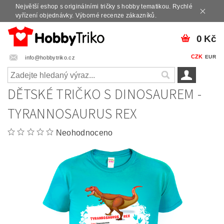
Největší eshop s originálními tričky s hobby tematikou. Rychlé
vyřízení objednávky. Výborné recenze zákazníků.
0 Kč
CZK
EUR
info@hobbytriko.cz
DĚTSKÉ TRIČKO S DINOSAUREM -
TYRANNOSAURUS REX
Neohodnoceno