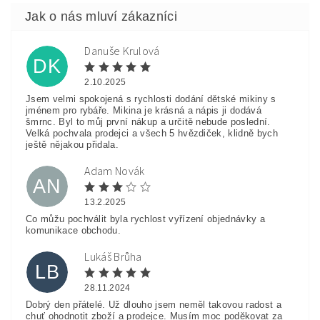
Danuše Krulová
DK
2.10.2025
Jsem velmi spokojená s rychlosti dodání dětské mikiny s
jménem pro rybáře. Mikina je krásná a nápis ji dodává
šmrnc. Byl to můj první nákup a určitě nebude poslední.
Velká pochvala prodejci a všech 5 hvězdiček, klidně bych
ještě nějakou přidala.
Adam Novák
AN
13.2.2025
Co můžu pochválit byla rychlost vyřízení objednávky a
komunikace obchodu.
Lukáš Brůha
LB
28.11.2024
Dobrý den přátelé. Už dlouho jsem neměl takovou radost a
chuť ohodnotit zboží a prodejce. Musím moc poděkovat za