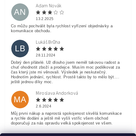
Adam Novák
AN
13.2.2025
Co můžu pochválit byla rychlost vyřízení objednávky a
komunikace obchodu.
Lukáš Brůha
LB
28.11.2024
Dobrý den přátelé. Už dlouho jsem neměl takovou radost a
chuť ohodnotit zboží a prodejce. Musím moc poděkovat za
čas který jste mi věnovali. Výsledek je neskutečný.
Hodnotím jednání, rychlost. Prostě takto by to mělo být....
ještě jednou díky moc.
Miroslava Andorková
MA
2.6.2024
Můj prvni nákup a naprostá spokojenost skvělá komunikace
a rychle dodání a ještě mě vyšli vstříc všem obchod
doporučuji za nás opravdu velká spokojenost ve všem.
Zobrazit další hodnocení