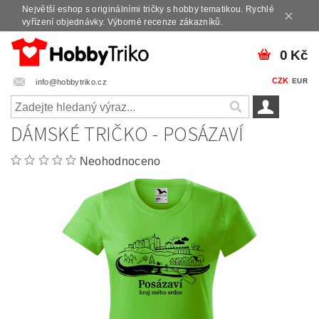
Největší eshop s originálními tričky s hobby tematikou. Rychlé
vyřízení objednávky. Výborné recenze zákazníků.
0 Kč
CZK
EUR
info@hobbytriko.cz
DÁMSKÉ TRIČKO - POSÁZAVÍ
Neohodnoceno