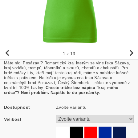
1
z 13
Máte rádi Posázaví? Romantický kraj kterým se vine řeka Sázava,
kraj vodáků, trempů, táborníků a skautů, chatařů a chalupářů. Pro
hrdé rodáky i ty, kteří mají tento kraj rádi, máme v nabídce krásné
tričko s potiskem. Na tričku je vyobrazena řeka Sázava a
nejznámější hrad Posázaví, Český Šternberk. Tričko je vyrobené z
kvalitní 100% bavlny.
Chcete tričko bez nápisu "kraj mého
srdce"? Není problém. Napište to do poznámky.
Dostupnost
Zvolte variantu
Velikost