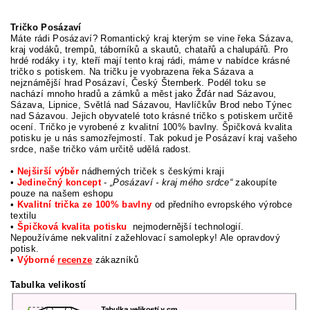
Tričko Posázaví
Máte rádi Posázaví? Romantický kraj kterým se vine řeka Sázava,
kraj vodáků, trempů, táborníků a skautů, chatařů a chalupářů. Pro
hrdé rodáky i ty, kteří mají tento kraj rádi, máme v nabídce krásné
tričko s potiskem. Na tričku je vyobrazena řeka Sázava a
nejznámější hrad Posázaví, Český Šternberk. Podél toku se
nachází mnoho hradů a zámků a měst jako Žďár nad Sázavou,
Sázava, Lipnice, Světlá nad Sázavou, Havlíčkův Brod nebo Týnec
nad Sázavou. Jejich obyvatelé toto krásné tričko s potiskem určitě
ocení. Tričko je vyrobené z kvalitní 100% bavlny. Špičková kvalita
potisku je u nás samozřejmostí. Tak pokud je Posázaví kraj vašeho
srdce, naše tričko vám určitě udělá radost.
•
Nejširší výběr
nádherných triček s českými kraji
•
Jedinečný koncept
-
„Posázaví - kraj mého srdce“
zakoupíte
pouze na našem eshopu
•
Kvalitní trička ze 100% bavlny
od předního evropského výrobce
textilu
•
Špičková kvalita potisku
nejmodernější technologií.
Nepoužíváme nekvalitní zažehlovací samolepky! Ale opravdový
potisk.
•
Výborné
recenze
zákazníků
Tabulka velikostí