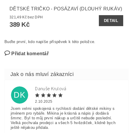
DĚTSKÉ TRIČKO - POSÁZAVÍ (DLOUHÝ RUKÁV)
321,49 Kč bez DPH
DETAIL
389 Kč
Buďte první, kdo napíše příspěvek k této položce.
Přidat komentář
Danuše Krulová
DK
2.10.2025
Jsem velmi spokojená s rychlosti dodání dětské mikiny s
jménem pro rybáře. Mikina je krásná a nápis ji dodává
šmrnc. Byl to můj první nákup a určitě nebude poslední.
Velká pochvala prodejci a všech 5 hvězdiček, klidně bych
ještě nějakou přidala.