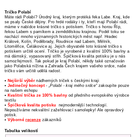
Tričko Polabí
Máte rádi Polabí? Úrodný kraj, kterým protéká řeka Labe. Kraj, kde
se psaly České dějiny. Pro hrdé rodáky i ty, kteří mají Polabí rádi,
máme v nabídce krásné tričko s potiskem. Tričko s horou Říp,
řekou Labem s parníkem a zemědělskou krajinou. Podél toku se
nachází mnoho významných historických měst např. Hradec
Králové, Kolín, Poděbrady, Roudnice nad Labem, Mělník,
Litoměřice, Čelákovice aj. Jejich obyvatelé toto krásné tričko s
potiskem určitě ocení. Tričko je vyrobené z kvalitní 100% bavlny a
má dámský, vypasovaný střih. Špičková kvalita potisku je u nás
samozřejmostí. Tak pokud je kraj Polabí, někdy také označován
jako Polabská nížina a Zahrada Čech krajem vašeho srdce, naše
tričko vám určitě udělá radost.
•
Nejširší výběr
nádherných triček s českými kraji
•
Jedinečný koncept
-
„Polabí - kraj mého srdce“
zakoupíte pouze
na našem eshopu
•
Kvalitní trička ze 100% bavlny
od předního evropského výrobce
textilu
•
Špičková kvalita potisku
nejmodernější technologií.
Nepoužíváme nekvalitní zažehlovací samolepky! Ale opravdový
potisk.
•
Výborné
recenze
zákazníků
Tabulka velikostí