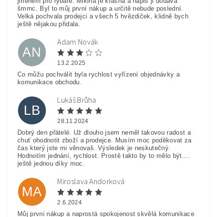
jménem pro rybáře. Mikina je krásná a nápis ji dodává
šmrnc. Byl to můj první nákup a určitě nebude poslední.
Velká pochvala prodejci a všech 5 hvězdiček, klidně bych
ještě nějakou přidala.
Adam Novák
AN
13.2.2025
Co můžu pochválit byla rychlost vyřízení objednávky a
komunikace obchodu.
Lukáš Brůha
LB
28.11.2024
Dobrý den přátelé. Už dlouho jsem neměl takovou radost a
chuť ohodnotit zboží a prodejce. Musím moc poděkovat za
čas který jste mi věnovali. Výsledek je neskutečný.
Hodnotím jednání, rychlost. Prostě takto by to mělo být....
ještě jednou díky moc.
Miroslava Andorková
MA
2.6.2024
Můj prvni nákup a naprostá spokojenost skvělá komunikace