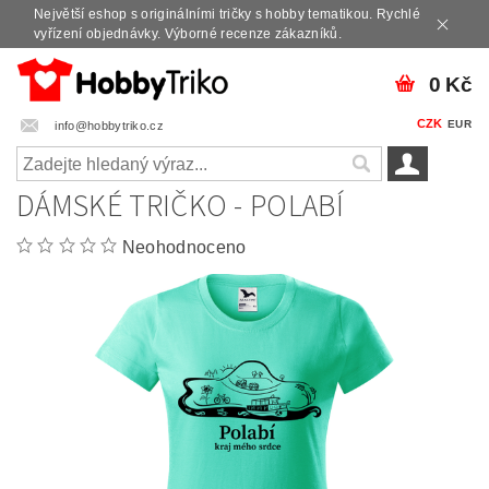
Největší eshop s originálními tričky s hobby tematikou. Rychlé
vyřízení objednávky. Výborné recenze zákazníků.
0 Kč
CZK
EUR
info@hobbytriko.cz
DÁMSKÉ TRIČKO - POLABÍ
Neohodnoceno