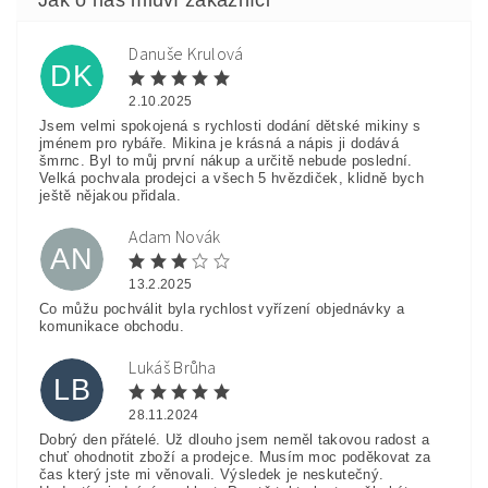
Danuše Krulová
DK
2.10.2025
Jsem velmi spokojená s rychlosti dodání dětské mikiny s
jménem pro rybáře. Mikina je krásná a nápis ji dodává
šmrnc. Byl to můj první nákup a určitě nebude poslední.
Velká pochvala prodejci a všech 5 hvězdiček, klidně bych
ještě nějakou přidala.
Adam Novák
AN
13.2.2025
Co můžu pochválit byla rychlost vyřízení objednávky a
komunikace obchodu.
Lukáš Brůha
LB
28.11.2024
Dobrý den přátelé. Už dlouho jsem neměl takovou radost a
chuť ohodnotit zboží a prodejce. Musím moc poděkovat za
čas který jste mi věnovali. Výsledek je neskutečný.