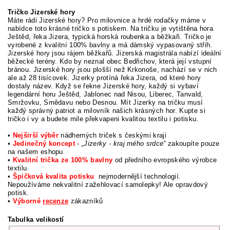
Tričko Jizerské hory
Máte rádi Jizerské hory? Pro milovnice a hrdé rodačky máme v
nabídce toto krásné tričko s potiskem. Na tričku je vytištěna hora
Ještěd, řeka Jizera, typická horská roubenka a běžkaři. Tričko je
vyrobené z kvalitní 100% bavlny a má dámský vypasovaný střih.
Jizerské hory jsou rájem běžkařů. Jizerská magistrála nabízí ideální
běžecké terény. Kdo by neznal obec Bedřichov, která její vstupní
bránou. Jizerské hory jsou plošší než Krkonoše, nachází se v nich
ale až 28 tisícovek. Jizerky protíná řeka Jizera, od které hory
dostaly název. Když se řekne Jizerské hory, každý si vybaví
legendární horu Ještěd, Jablonec nad Nisou, Liberec, Tanvald,
Smržovku, Smědavu nebo Desnou. Mít Jizerky na tričku musí
každý správný patriot a milovník našich krásných hor. Kupte si
tričko i vy a budete mile překvapeni kvalitou textilu i potisku.
•
Nejširší výběr
nádherných triček s českými kraji
•
Jedinečný koncept
-
„Jizerky - kraj mého srdce“
zakoupíte pouze
na našem eshopu
•
Kvalitní trička ze 100% bavlny
od předního evropského výrobce
textilu
•
Špičková kvalita potisku
nejmodernější technologií.
Nepoužíváme nekvalitní zažehlovací samolepky! Ale opravdový
potisk.
•
Výborné
recenze
zákazníků
Tabulka velikostí