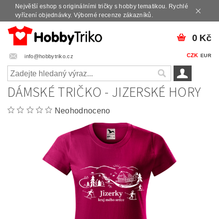
Největší eshop s originálními tričky s hobby tematikou. Rychlé
vyřízení objednávky. Výborné recenze zákazníků.
0 Kč
CZK
EUR
info@hobbytriko.cz
DÁMSKÉ TRIČKO - JIZERSKÉ HORY
Neohodnoceno