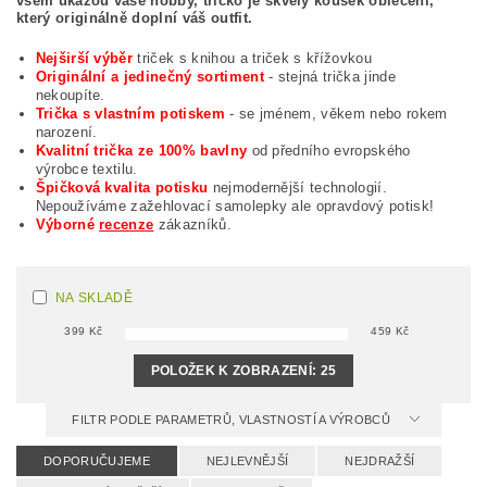
všem ukážou vaše hobby, tričko je skvělý kousek oblečení,
který originálně doplní váš outfit.
Nejširší výběr
triček s knihou a triček s křížovkou
Originální a jedinečný sortiment
- stejná trička jinde
nekoupíte.
Trička s vlastním potiskem
- se jménem, věkem nebo rokem
narození.
Kvalitní trička ze 100% bavlny
od předního evropského
výrobce textilu.
Špičková kvalita potisku
nejmodernější technologií.
Nepoužíváme zažehlovací samolepky ale opravdový potisk!
Výborné
recenze
zákazníků.
NA SKLADĚ
399
Kč
459
Kč
POLOŽEK K ZOBRAZENÍ:
25
FILTR PODLE PARAMETRŮ, VLASTNOSTÍ A VÝROBCŮ
DOPORUČUJEME
NEJLEVNĚJŠÍ
NEJDRAŽŠÍ