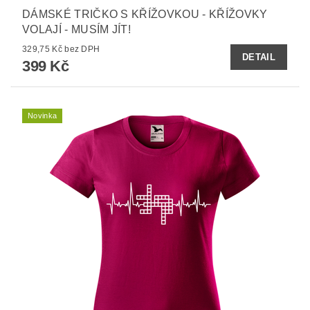
DÁMSKÉ TRIČKO S KŘÍŽOVKOU - KŘÍŽOVKY
VOLAJÍ - MUSÍM JÍT!
329,75 Kč bez DPH
DETAIL
399 Kč
Novinka