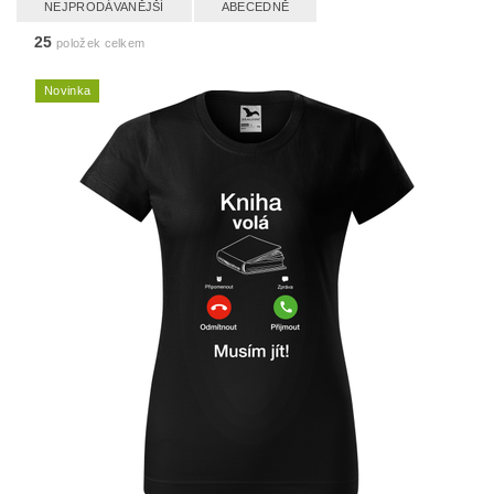
NEJPRODÁVANĚJŠÍ
ABECEDNĚ
25
položek celkem
Novinka