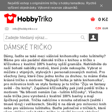
Největší eshop s originálními tričky s hobby tematikou. Rychlé
vyřízení objednávky. Výborné recenze zákazníků.
0 Kč
CZK
EUR
info@hobbytriko.cz
DÁMSKÉ TRIČKO
Dámy, řadíte se také mezi vášnivé knihomolky nebo luštitelky?
Máme pro vás parádní dámské tričko s knihou a tričko s
křížovkou z kvalitní 100% bavlny vyšší gramáže. Nahlédněte do
naší bohaté nabídky motivů, které jinde nekoupíte. Vybrat si
můžete z vtipných, stylových i personalizovaných motivů. Pro
všechny ženy, které čtou jednu knihu za druhou. tu máme třeba
krásné tričko s motivem "Nejlepší holka je tahle knihomolka",
pro milovnice knih ve stylu fantasy je tu tričko "Žiju ve fantasy
světě - čtu knihy". Zapálené křížovkářky pak jistě potěší tričko s
motivem "Na blbosti nemám čas - luštím křížovky". Všechna
naše trička jsou vyrobená z kvalitní 100% bavlny a mají
špičkový potisk. Trička nabízíme v mnoha odstínech (světlé i
tmavé tóny) i velikostech. Skvělý ti na dárek pro milovnici knih
nebo pro vášnivou luštitelku. Buďte jedinečné v tričkách, které