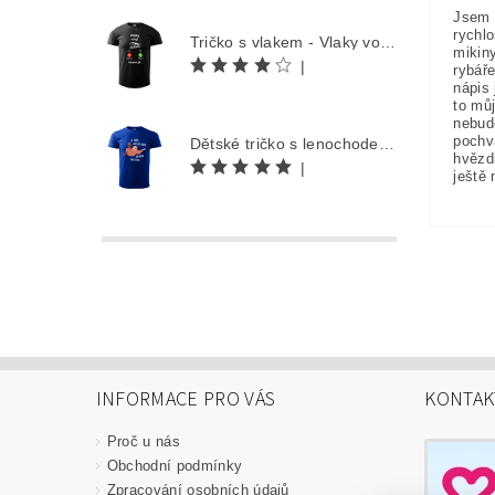
Jsem 
rychlo
Tričko s vlakem - Vlaky volají
mikin
|
rybáře
nápis 
to můj
nebud
pochv
Dětské tričko s lenochodem - Co můžu udělat dnes, odložím na zítra
hvězd
|
ještě 
INFORMACE PRO VÁS
KONTAK
Proč u nás
Obchodní podmínky
Zpracování osobních údajů