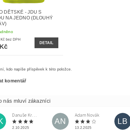
O DĚTSKÉ - JDU S
U NA JEDNO (DLOUHÝ
ÁV)
adněno
321,49 Kč bez DPH
DETAIL
 Kč
ní, kdo napíše příspěvek k této položce.
at komentář
Danuše Krulová
Adam Novák
K
AN
LB
2.10.2025
13.2.2025