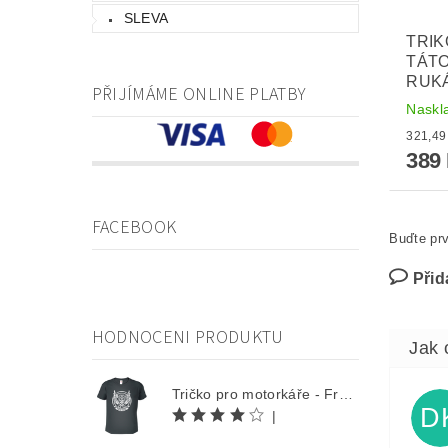
SLEVA
TRIK
TÁTO
RUK
PŘIJÍMÁME ONLINE PLATBY
Naskl
389
FACEBOOK
Buďte prv
Přid
HODNOCENI PRODUKTU
Tričko pro motorkáře - Free Rider
D
|