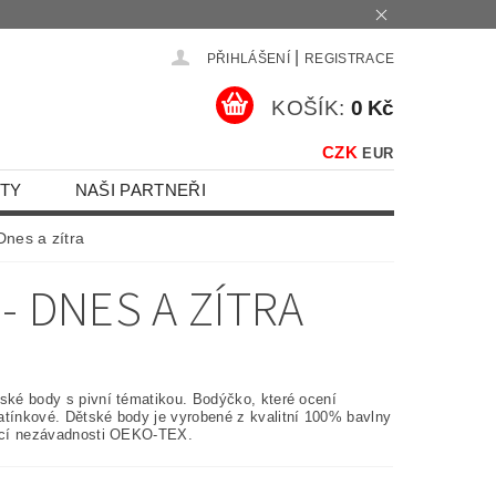
|
PŘIHLÁŠENÍ
REGISTRACE
KOŠÍK:
0 Kč
CZK
EUR
TY
NAŠI PARTNEŘI
Dnes a zítra
- DNES A ZÍTRA
tské body s pivní tématikou. Bodýčko, které ocení
atínkové. Dětské body je vyrobené z kvalitní 100% bavlny
kací nezávadnosti OEKO-TEX.