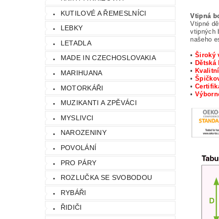
KUTILOVÉ A ŘEMESLNÍCI
Vtipná b
Vtipné dě
LEBKY
vtipných 
našeho e
LETADLA
•
Široký 
MADE IN CZECHOSLOVAKIA
•
Dětská
•
Kvalitn
MARIHUANA
•
Špičkov
•
Certifi
MOTORKÁŘI
•
Výbor
MUZIKANTI A ZPĚVÁCI
MYSLIVCI
NAROZENINY
POVOLÁNÍ
PRO PÁRY
ROZLUČKA SE SVOBODOU
RYBÁŘI
ŘIDIČI