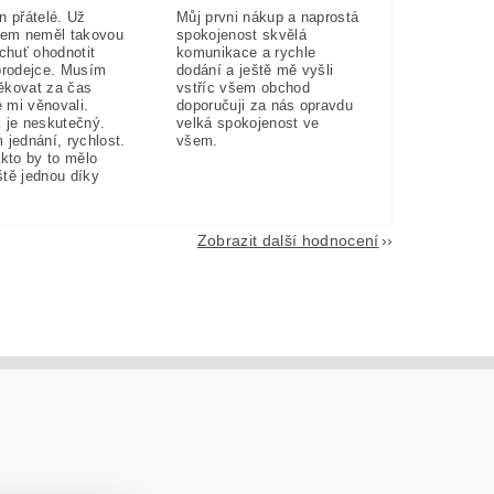
n přátelé. Už
Můj prvni nákup a naprostá
sem neměl takovou
spokojenost skvělá
 chuť ohodnotit
komunikace a rychle
prodejce. Musím
dodání a ještě mě vyšli
ěkovat za čas
vstříc všem obchod
e mi věnovali.
doporučuji za nás opravdu
 je neskutečný.
velká spokojenost ve
 jednání, rychlost.
všem.
akto by to mělo
eště jednou díky
Zobrazit další hodnocení