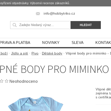
é vyřízení objednávky. Výborné recenze zákazníků.
info@hobbytriko.cz
PRAVA A PLATBA
NOVINKY
SLEVA
KONTAK
Zboží
Jídlo a pití
Pivo
Dětské body
Vtipné body pro miminko - 
IPNÉ BODY PRO MIMINKO 
Neohodnoceno
Vtipné dě
zejména t
s certifi