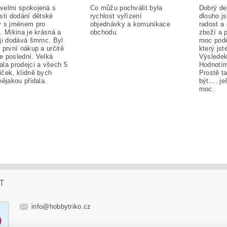
velmi spokojená s
Co můžu pochválit byla
Dobrý de
sti dodání dětské
rychlost vyřízení
dlouho j
y s jménem pro
objednávky a komunikace
radost a
. Mikina je krásná a
obchodu.
zboží a 
ji dodává šmrnc. Byl
moc pod
 první nákup a určitě
který jst
e poslední. Velká
Výsledek
ala prodejci a všech 5
Hodnotím
iček, klidně bych
Prostě t
nějakou přidala.
být.... j
moc.
T
info
@
hobbytriko.cz