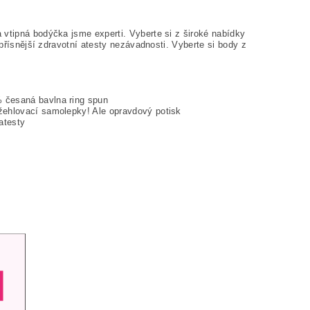
 vtipná bodýčka jsme experti. Vyberte si z široké nabídky
jpřísnější zdravotní atesty nezávadnosti. Vyberte si body z
% česaná bavlna ring spun
žehlovací samolepky! Ale opravdový potisk
atesty