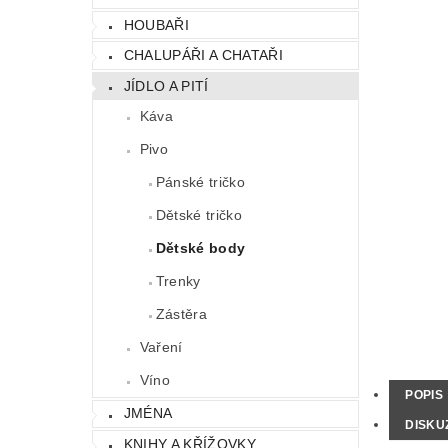
HOUBAŘI
CHALUPÁŘI A CHATAŘI
JÍDLO A PITÍ
Káva
Pivo
Pánské tričko
Dětské tričko
Dětské body
Trenky
Zástěra
Vaření
Víno
POPIS
JMÉNA
DISKU
KNIHY A KŘÍŽOVKY