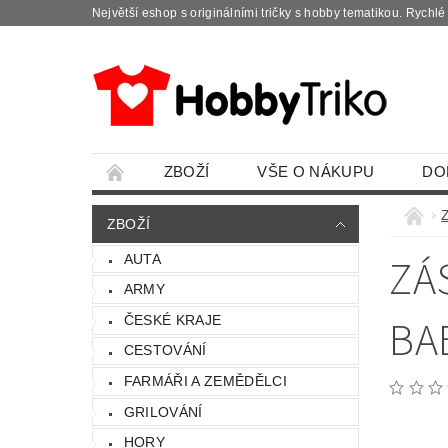
Největší eshop s originálními tričky s hobby tematikou. Rychl
ZBOŽÍ
VŠE O NÁKUPU
DO
ZBOŽÍ
ZÁ
AUTA
ARMY
BA
ČESKÉ KRAJE
CESTOVÁNÍ
FARMÁŘI A ZEMĚDĚLCI
GRILOVÁNÍ
HORY