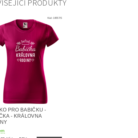
ISEJÍCÍ PRODUKTY
Kód:
18557/S
KO PRO BABIČKU -
ČKA - KRÁLOVNA
INY
em