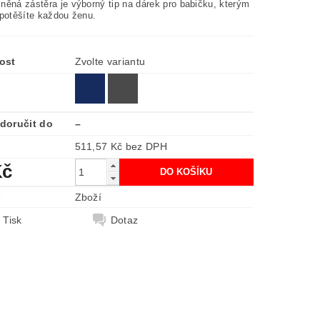
něná zástěra je výborný tip na dárek pro babičku, kterým
 potěšíte každou ženu.
ost
Zvolte variantu
doručit do
–
511,57 Kč bez DPH
Kč
e
Zboží
Tisk
Dotaz