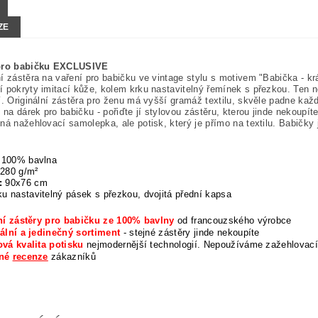
ZE
pro babičku EXCLUSIVE
í zástěra na vaření pro babičku ve vintage stylu s motivem "Babička - 
 pokryty imitací kůže, kolem krku nastavitelný řemínek s přezkou. Ten nej
í. Originální zástěra pro ženu má vyšší gramáž textilu, skvěle padne kaž
p na dárek pro babičku - pořiďte jí stylovou zástěru, kterou jinde nekoupít
ná nažehlovací samolepka, ale potisk, který je přímo na textilu. Babičky 
100% bavlna
280 g/m²
:
90x76 cm
u nastavitelný pásek s přezkou, dvojitá přední kapsa
ní zástěry pro babičku ze 100% bavlny
od francouzského výrobce
ální a jedinečný sortiment
- stejné zástěry jinde nekoupíte
vá kvalita potisku
nejmodernější technologií. Nepoužíváme zažehlovací
rné
recenze
zákazníků