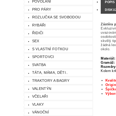
POVOLÁNÍ
POPIS
PRO PÁRY
DISKU
ROZLUČKA SE SVOBODOU
Zástěra 
RYBÁŘI
Exkluzivn
uvazování
ŘIDIČI
osobitost
skvělý ti
SEX
žádná lev
S VLASTNÍ FOTKOU
okolo.
SPORTOVCI
Materiál:
Gramáž:
SVATBA
Rozměry
Kolem krk
TÁTA, MÁMA, DĚTI..
Kvalit
TRAKTORY A BAGRY
Origin
VALENTÝN
Špičko
Výbo
VČELAŘI
VLAKY
VÁNOČNÍ