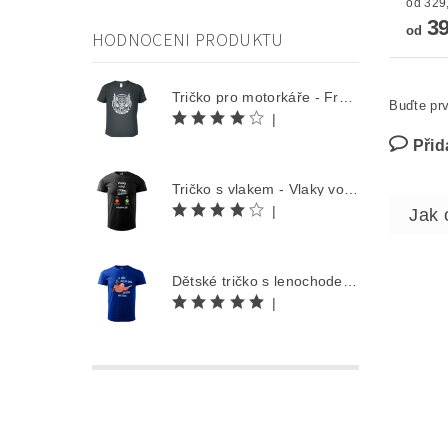
39
od
HODNOCENI PRODUKTU
Tričko pro motorkáře - Free Rider
Buďte prv
|
Přid
Tričko s vlakem - Vlaky volají
|
Dětské tričko s lenochodem - Co můžu udělat dnes, odložím na zítra
|