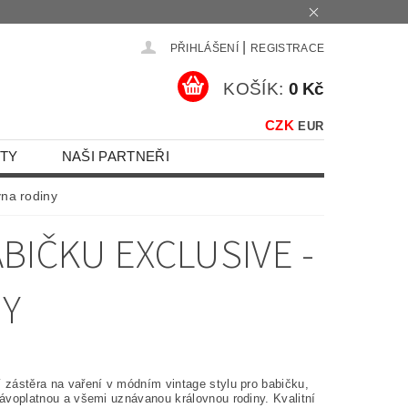
|
PŘIHLÁŠENÍ
REGISTRACE
KOŠÍK:
0 Kč
CZK
EUR
TY
NAŠI PARTNEŘI
vna rodiny
BIČKU EXCLUSIVE -
NY
í zástěra na vaření v módním vintage stylu pro babičku,
rávoplatnou a všemi uznávanou královnou rodiny. Kvalitní