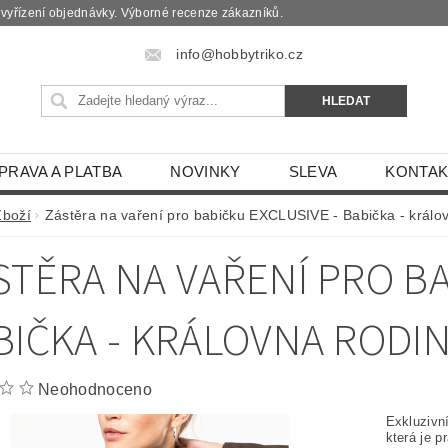
é vyřízení objednávky. Výborné recenze zákazníků.
info@hobbytriko.cz
PRAVA A PLATBA
NOVINKY
SLEVA
KONTAK
Zboží
Zástěra na vaření pro babičku EXCLUSIVE - Babička - králo
STĚRA NA VAŘENÍ PRO BA
BIČKA - KRÁLOVNA RODI
Neohodnoceno
Exkluzivn
která je p