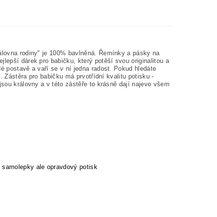
královna rodiny" je 100% bavlněná. Řemínky a pásky na
lepší dárek pro babičku, který potěší svou originalitou a
dé postavě a vaří se v ní jedna radost. Pokud hledáte
e. Zástěra pro babičku má prvotřídní kvalitu potisku -
jsou královny a v této zástěře to krásně dají najevo všem
 samolepky ale opravdový potisk