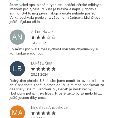
Jsem velmi spokojená s rychlosti dodání dětské mikiny s
jménem pro rybáře. Mikina je krásná a nápis ji dodává
šmrnc. Byl to můj první nákup a určitě nebude poslední.
Velká pochvala prodejci a všech 5 hvězdiček, klidně bych
ještě nějakou přidala.
Adam Novák
AN
13.2.2025
Co můžu pochválit byla rychlost vyřízení objednávky a
komunikace obchodu.
Lukáš Brůha
LB
28.11.2024
Dobrý den přátelé. Už dlouho jsem neměl takovou radost a
chuť ohodnotit zboží a prodejce. Musím moc poděkovat za
čas který jste mi věnovali. Výsledek je neskutečný.
Hodnotím jednání, rychlost. Prostě takto by to mělo být....
ještě jednou díky moc.
Miroslava Andorková
MA