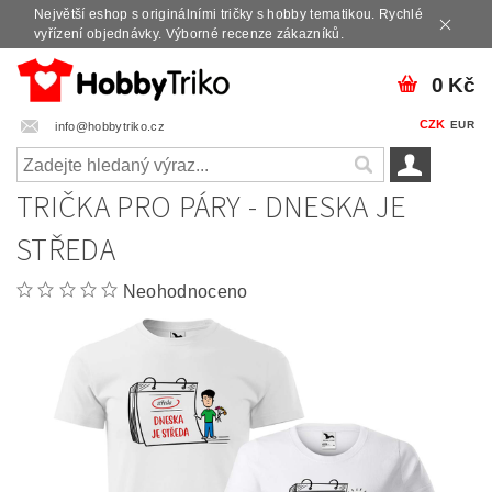
Největší eshop s originálními tričky s hobby tematikou. Rychlé
vyřízení objednávky. Výborné recenze zákazníků.
0 Kč
CZK
EUR
info@hobbytriko.cz
TRIČKA PRO PÁRY - DNESKA JE
STŘEDA
Neohodnoceno