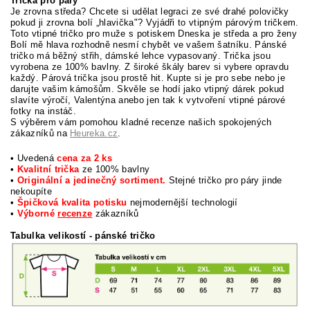
Trička pro páry
Je zrovna středa? Chcete si udělat legraci ze své drahé polovičky
pokud ji zrovna bolí
„
hlavička"? Vyjádři to vtipným párovým tričkem.
Toto vtipné tričko pro muže s potiskem Dneska je středa a pro ženy
Bolí mě hlava rozhodně nesmí chybět ve vašem šatníku. Pánské
tričko má běžný střih, dámské lehce vypasovaný. Trička jsou
vyrobena ze 100% bavlny. Z široké škály barev si vybere opravdu
každý. Párová trička jsou prostě hit. Kupte si je pro sebe nebo je
darujte vašim kámošům. Skvěle se hodí jako vtipný dárek pokud
slavíte výročí, Valentýna anebo jen tak k vytvoření vtipné párové
fotky na instáč.
S výběrem vám pomohou kladné recenze našich spokojených
zákazníků na
Heureka.cz
.
• Uvedená
cena za 2 ks
•
Kvalitní trička
ze 100% bavlny
•
Originální a jedinečný sortiment.
Stejné tričko pro páry jinde
nekoupíte
•
Špičková kvalita potisku
nejmodernější technologií
•
Výborné
recenze
zákazníků
Tabulka velikostí
- pánské tričko